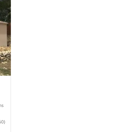
ns
60)