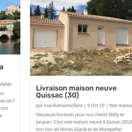
la
bilier
Livraison maison neuve
son
Quissac (30)
pas où ?
par
mavillamoinschere
|
9 Oct 20
|
Nos maiso
 son
Heureuse livraison pour nos clients Nelly et
a
Jacques. C'est une maison neuve à Quisac (302
non loin de Nîmes (Gard) et de Montpellier