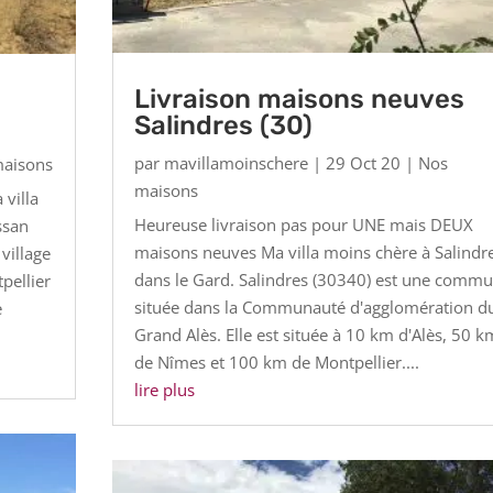
Livraison maisons neuves
Salindres (30)
par
mavillamoinschere
|
29 Oct 20
|
Nos
aisons
maisons
villa
Heureuse livraison pas pour UNE mais DEUX
ssan
maisons neuves Ma villa moins chère à Salindr
village
dans le Gard. Salindres (30340) est une comm
pellier
située dans la Communauté d'agglomération d
e
Grand Alès. Elle est située à 10 km d'Alès, 50 k
de Nîmes et 100 km de Montpellier....
lire plus