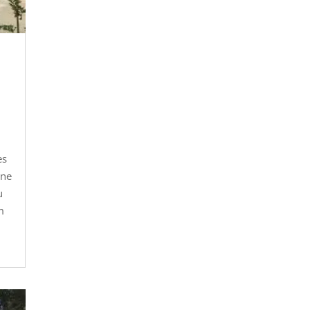
es
une
u
m