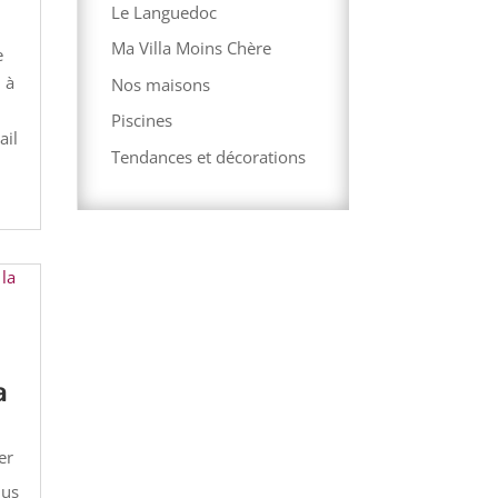
Le Languedoc
Ma Villa Moins Chère
e
 à
Nos maisons
Piscines
ail
Tendances et décorations
a
er
lus