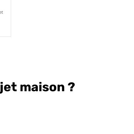
et
ojet maison ?