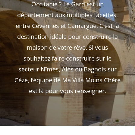
Occitanie ? Le Gard est un
département aux multiples facettes,
entre Cévennes et Camargue. C’est la
destination idéale pour construire la
maison de votre rêve. Si vous
souhaitez faire construire sur le
secteur Nîmes, Alès ou Bagnols sur
Cèze, l’équipe de Ma Villa Moins Chère
est là pour vous renseigner.