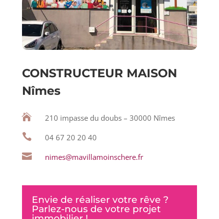
CONSTRUCTEUR MAISON
Nîmes

210 impasse du doubs – 30000 Nîmes

04 67 20 20 40

nimes@mavillamoinschere.fr
Envie de réaliser votre rêve ?
Parlez-nous de votre projet
immobilier !