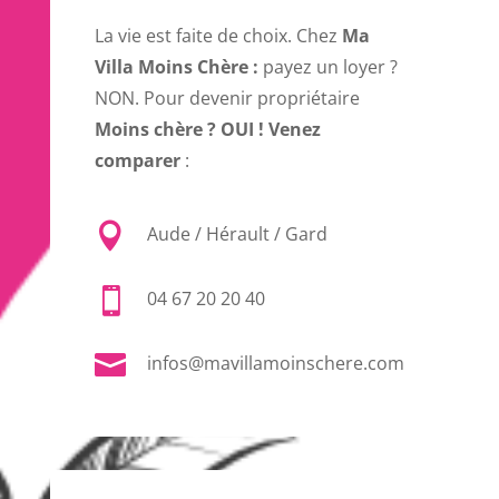
La vie est faite de choix. Chez
Ma
Villa Moins Chère :
payez un loyer ?
NON. Pour devenir propriétaire
Moins chère ? OUI ! Venez
comparer
:

Aude / Hérault / Gard

04 67 20 20 40

infos@mavillamoinschere.com