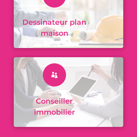
Dessinateur plan
maison

Conseiller
immobilier