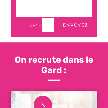
ENVOYEZ
=
5 + 1
On recrute dans le
Gard :
j