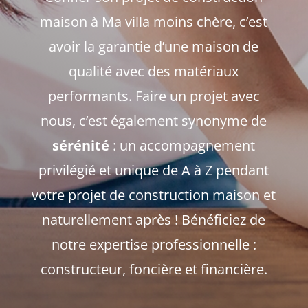
maison à Ma villa moins chère, c’est
avoir la garantie d’une maison de
qualité avec des matériaux
performants. Faire un projet avec
nous, c’est également synonyme de
sérénité
: un accompagnement
privilégié et unique de A à Z pendant
votre projet de construction maison et
naturellement après ! Bénéficiez de
notre expertise professionnelle :
constructeur, foncière et financière.