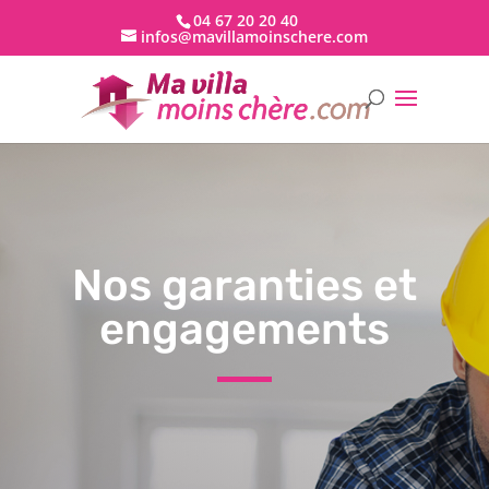
04 67 20 20 40
infos@mavillamoinschere.com
Nos garanties et
engagements
Pôle Habitat FFB