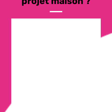
projet maison ?
Ma
Villa Moins Chère :
Moins chère ? OUI ! Venez
comparer
Aude / Hérault / Gard