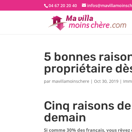
04 67 20 20 40
infos@mavillamoinsc
5 bonnes raiso
propriétaire d
par
mavillamoinschere
|
Oct 30, 2019
|
Immo
Cinq raisons de
demain
Si comme 30% des français, vous rêvez d