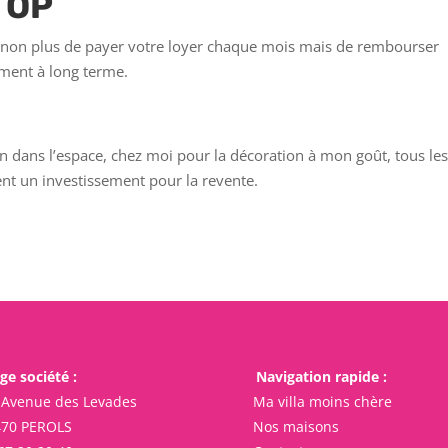
STOP
t, non plus de payer votre loyer chaque mois mais de rembourser
ement à long terme.
ion dans l’espace, chez moi pour la décoration à mon goût, tous le
uent un investissement pour la revente.
ge société :
Navigation rapide :
 Avenue des Levades
Ma villa moins chère
470 PEROLS
Nos maisons