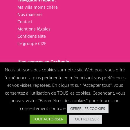
Ma villa moins chère
Nos maisons
Contact
Mentions légales
Confidentialité
Le groupe CI2F
Nos agences en Occitanie
:
Montpellier
Nous utilisons des cookies sur notre site Web pour vous offrir
Nîmes
l'expérience la plus pertinente en mémorisant vos préférences
Béziers
et vos visites répétées. En cliquant sur "Accepter tout", vous
Narbonne
consentez à l'utilisation de TOUS les cookies. Cependant, vous
Carcassonne
pouvez visiter "Paramètres des cookies" pour fournir un
consentement contrôlé.
GERER LES COOKIES
TOUT AUTORISER
TOUT REFUSER