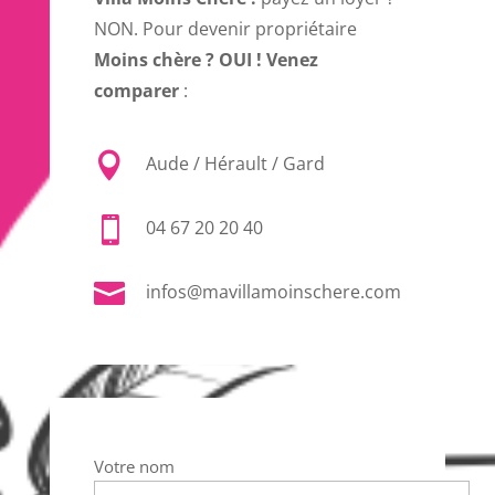
NON. Pour devenir propriétaire
Moins chère ? OUI ! Venez
comparer
:

Aude / Hérault / Gard

04 67 20 20 40

infos@mavillamoinschere.com
Votre nom